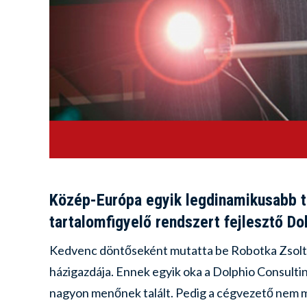
Közép-Európa egyik legdinamikusabb te
tartalomfigyelő rendszert fejlesztő Do
Kedvenc döntőseként mutatta be Robotka Zsoltot 
házigazdája. Ennek egyik oka a Dolphio Consulti
nagyon menőnek talált. Pedig a cégvezető nem mi