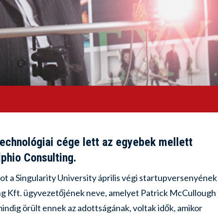
chnológiai cége lett az egyebek mellett
lphio Consulting.
a Singularity University április végi startupversenyének
ng Kft. ügyvezetőjének neve, amelyet Patrick McCullough 
ndig örült ennek az adottságának, voltak idők, amikor