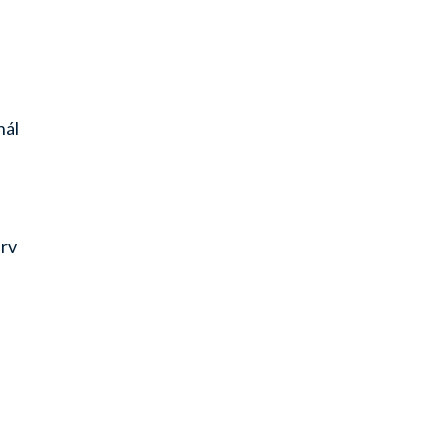
nál
erv