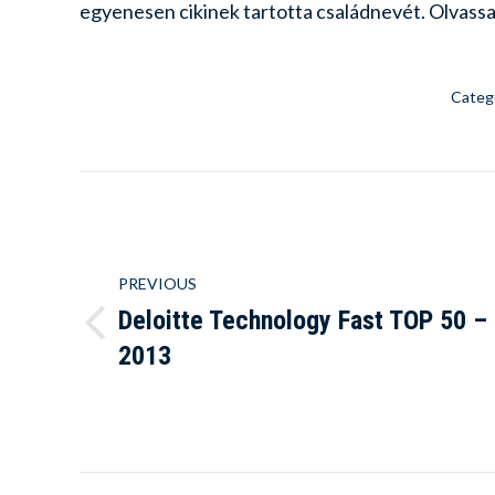
egyenesen cikinek tartotta családnevét. Olvassa e
Categ
Post
navigation
PREVIOUS
Deloitte Technology Fast TOP 50 –
Previous
2013
post: