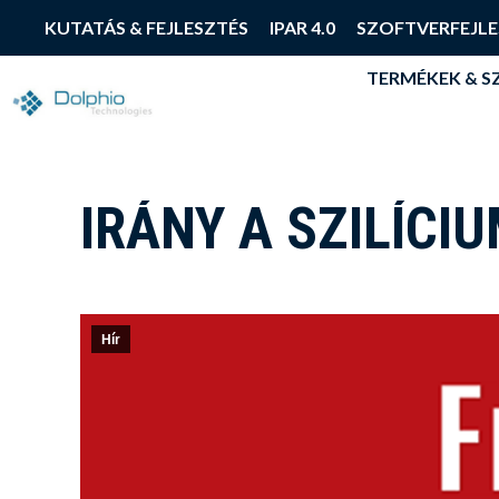
TERMÉKEK & 
KUTATÁS & FEJLESZTÉS
IPAR 4.0
SZOFTVERFEJLE
TERMÉKEK & 
IRÁNY A SZILÍCI
Hír