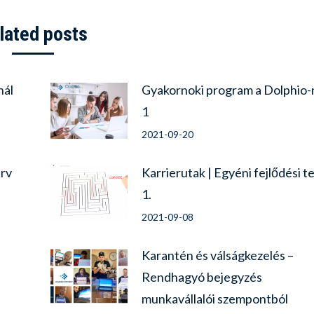
lated posts
nál
Gyakornoki program a Dolphio-
1
2021-09-20
erv
Karrierutak | Egyéni fejlődési t
1.
2021-09-08
Karantén és válságkezelés –
Rendhagyó bejegyzés
munkavállalói szempontból