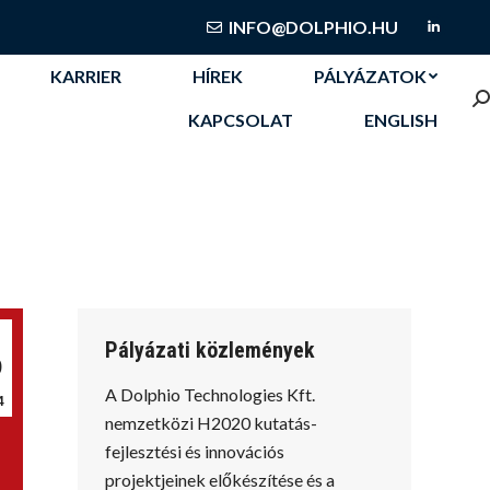
KARRIER
HÍREK
PÁLYÁZATOK
INFO@DOLPHIO.HU
Linked
S
KAPCSOLAT
ENGLISH
KARRIER
HÍREK
PÁLYÁZATOK
S
KAPCSOLAT
ENGLISH
Pályázati közlemények
9
A Dolphio Technologies Kft.
4
nemzetközi H2020 kutatás-
fejlesztési és innovációs
projektjeinek előkészítése és a