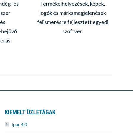
endég- és
Termékelhelyezések, képek,
I
dszer
logók és márkamegjelenések
me
 és
felismerésre fejlesztett egyedi
-bejövő
szoftver.
k
erás
KIEMELT ÜZLETÁGAK
Ipar 4.0