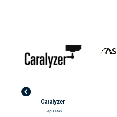
Caralyzer
Gépi Látás