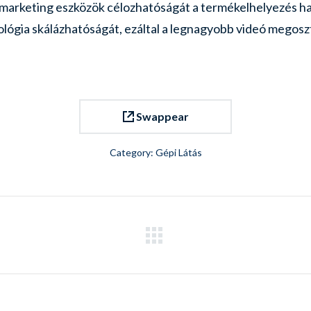
ne marketing eszközök célozhatóságát a termékelhelyezés 
ológia skálázhatóságát, ezáltal a legnagyobb videó megosz
Swappear
Category:
Gépi Látás
Next
project: