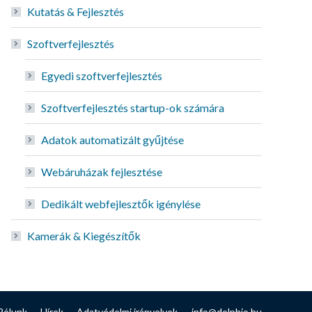
Kutatás & Fejlesztés
Szoftverfejlesztés
Egyedi szoftverfejlesztés
Szoftverfejlesztés startup-ok számára
Adatok automatizált gyűjtése
Webáruházak fejlesztése
Dedikált webfejlesztők igénylése
Kamerák & Kiegészítők
Rólunk
Hírek
Adatvédelmi irányelvek
info@dolphio.hu