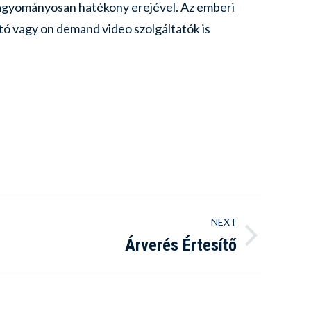
hagyományosan hatékony erejével. Az emberi
tó vagy on demand video szolgáltatók is
NEXT
Árverés Értesítő