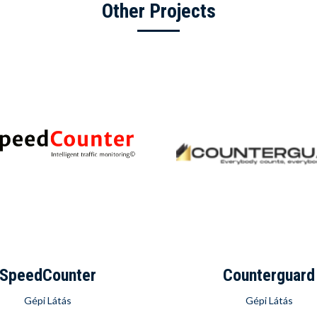
Other Projects
SpeedCounter
Counterguard
Gépi Látás
Gépi Látás