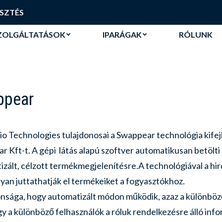
SZOLGÁLTATÁSOK
IPARÁGAK
RÓLUNK
SZTÉS
SZOLGÁLTATÁSOK
IPARÁGAK
RÓLUNK
ppear
o Technologies tulajdonosai a Swappear technológia kifejl
 Kft-t. A gépi látás alapú szoftver automatikusan betölti 
izált, célzott termékmegjelenítésre.A
technológiával a hi
an juttathatják el termékeiket a fogyasztókhoz.
donsága, hogy automatizált módon működik, azaz a különbö
hogy a különböző felhasználók a róluk rendelkezésre álló i