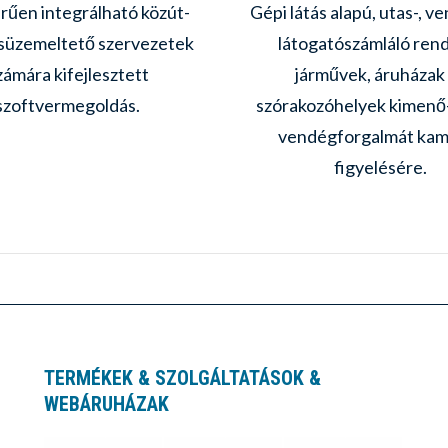
rűen integrálható közút-
Gépi látás alapú, utas-, v
osüzemeltető szervezetek
látogatószámláló ren
zámára kifejlesztett
járművek, áruházak
szoftvermegoldás.
szórakozóhelyek kimenő
vendégforgalmát kam
figyelésére.
TERMÉKEK & SZOLGÁLTATÁSOK &
WEBÁRUHÁZAK