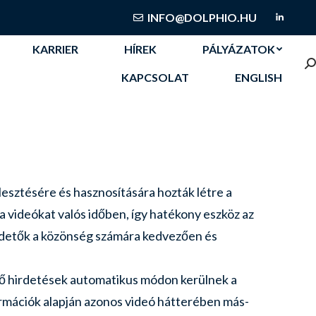
KARRIER
HÍREK
PÁLYÁZATOK
INFO@DOLPHIO.HU
Linked
S
KAPCSOLAT
ENGLISH
KARRIER
HÍREK
PÁLYÁZATOK
S
KAPCSOLAT
ENGLISH
esztésére és hasznosítására hozták létre a
a videókat valós időben, így
hatékony eszköz az
rdetők a közönség számára kedvezően és
ző hirdetések automatikus módon kerülnek a
nformációk alapján azonos videó hátterében más-