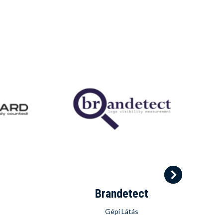
Brandetect
Gépi Látás