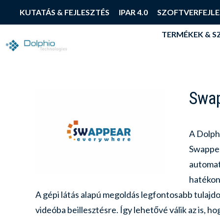
TERMÉKEK & 
KUTATÁS & FEJLESZTÉS
IPAR 4.0
SZOFTVERFEJLE
TERMÉKEK & 
Swa
A Dolphi
Swappear
automat
hatékony
A gépi látás alapú megoldás legfontosabb tulaj
videóba beillesztésre. Így lehetővé válik az is, 