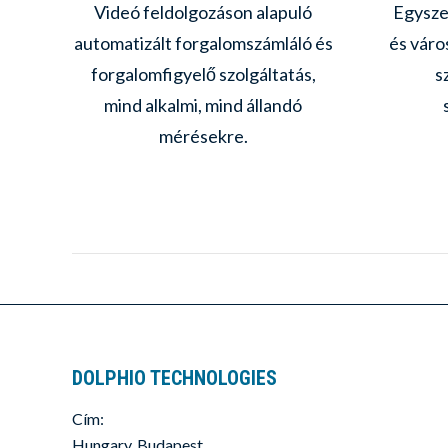
ly
Videó feldolgozáson alapuló
Egysze
tek
automatizált forgalomszámláló és
és vár
forgalomfigyelő szolgáltatás,
s
en
mind alkalmi, mind állandó
mérésekre.
DOLPHIO TECHNOLOGIES
Cím:
Hungary, Budapest