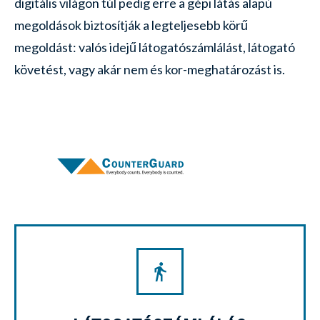
digitális világon túl pedig erre a gépi látás alapú
megoldások biztosítják a legteljesebb körű
megoldást: valós idejű látogatószámlálást, látogató
követést, vagy akár nem és kor-meghatározást is.