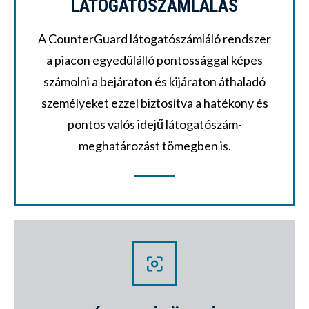
LÁTOGATÓSZÁMLÁLÁS
A CounterGuard látogatószámláló rendszer
a piacon egyedülálló pontossággal képes
számolni a bejáraton és kijáraton áthaladó
személyeket ezzel biztosítva a hatékony és
pontos valós idejű látogatószám-
meghatározást tömegben is.