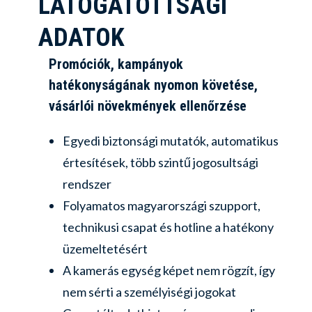
LÁTOGATOTTSÁGI
ADATOK
Promóciók, kampányok
hatékonyságának nyomon követése,
vásárlói növekmények ellenőrzése
Egyedi biztonsági mutatók, automatikus
értesítések, több szintű jogosultsági
rendszer
Folyamatos magyarországi szupport,
technikusi csapat és hotline a hatékony
üzemeltetésért
A kamerás egység képet nem rögzít, így
nem sérti a személyiségi jogokat