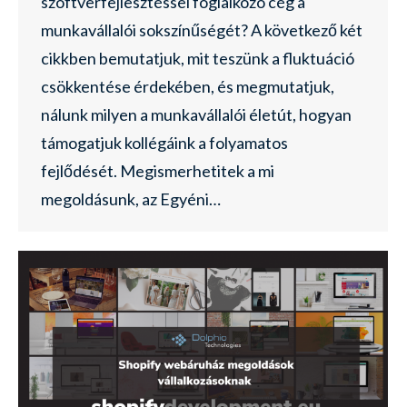
szoftverfejlesztéssel foglalkozó cég a
munkavállalói sokszínűségét? A következő két
cikkben bemutatjuk, mit teszünk a fluktuáció
csökkentése érdekében, és megmutatjuk,
nálunk milyen a munkavállalói életút, hogyan
támogatjuk kollégáink a folyamatos
fejlődését. Megismerhetitek a mi
megoldásunk, az Egyéni…