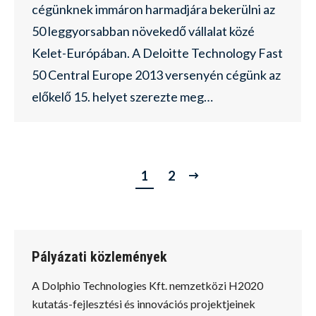
cégünknek immáron harmadjára bekerülni az
50 leggyorsabban növekedő vállalat közé
Kelet-Európában. A Deloitte Technology Fast
50 Central Europe 2013 versenyén cégünk az
előkelő 15. helyet szerezte meg…
1
2
Pályázati közlemények
A Dolphio Technologies Kft. nemzetközi H2020
kutatás-fejlesztési és innovációs projektjeinek