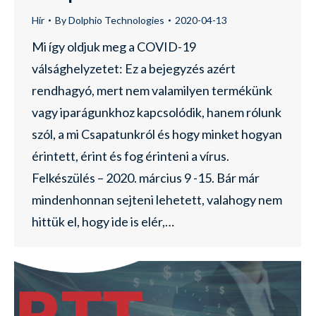
Hír
By
Dolphio Technologies
2020-04-13
Mi így oldjuk meg a COVID-19
válsághelyzetet: Ez a bejegyzés azért
rendhagyó, mert nem valamilyen termékünk
vagy iparágunkhoz kapcsolódik, hanem rólunk
szól, a mi Csapatunkról és hogy minket hogyan
érintett, érint és fog érinteni a vírus.
Felkészülés – 2020. március 9 -15. Bár már
mindenhonnan sejteni lehetett, valahogy nem
hittük el, hogy ide is elér,…