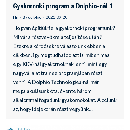
Gyakornoki program a Dolphio-nál 1
Hír
By
dolphio
2021-09-20
Hogyan építjük fel a gyakornoki programunk?
Mi vár a részvevőkre a teljesítése után?
Ezekre a kérdésekre válaszolunk ebben a
cikkben, így megtudhatod azt is, miben más
egy KKV-nál gyakornoknak lenni, mint egy
nagyvállalat trainee programjában részt
venni. A Dolphio Technologies-nál már
megalakulásunk óta, évente három
alkalommal fogadunk gyakornokokat. A célunk
az, hogy idejekorán részt vegyünk…