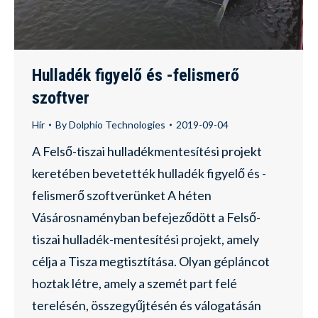
Hulladék figyelő és -felismerő
szoftver
Hír
By
Dolphio Technologies
2019-09-04
A Felső-tiszai hulladékmentesítési projekt
keretében bevetették hulladék figyelő és -
felismerő szoftverünket A héten
Vásárosnaményban befejeződött a Felső-
tiszai hulladék-mentesítési projekt, amely
célja a Tisza megtisztítása. Olyan gépláncot
hoztak létre, amely a szemét part felé
terelésén, összegyűjtésén és válogatásán