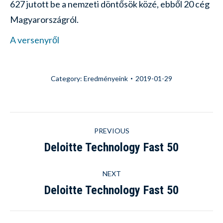
627 jutott be a nemzeti döntősök közé, ebből 20 cég
Magyarországról.
A versenyről
Category:
Eredményeink
2019-01-29
Post
PREVIOUS
navigation
Deloitte Technology Fast 50
Previous
post:
NEXT
Deloitte Technology Fast 50
Next
post: