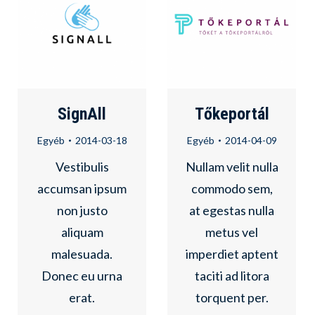
SignAll
Tőkeportál
Egyéb
2014-03-18
Egyéb
2014-04-09
Vestibulis
Nullam velit nulla
accumsan ipsum
commodo sem,
non justo
at egestas nulla
aliquam
metus vel
malesuada.
imperdiet aptent
Donec eu urna
taciti ad litora
erat.
torquent per.