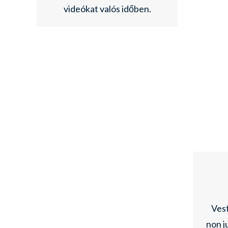
videókat valós időben.
Vest
non j