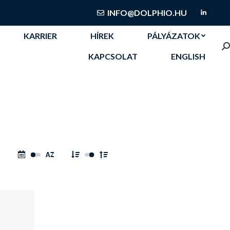
KARRIER
HÍREK
PÁLYÁZATOK
INFO@DOLPHIO.HU
Linked
S
KAPCSOLAT
ENGLISH
KARRIER
HÍREK
PÁLYÁZATOK
S
KAPCSOLAT
ENGLISH