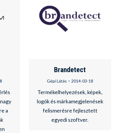
Brandetect
8
Gépi Látás
2014-03-18
érlés
Termékelhelyezések, képek,
 nagy
logók és márkamegjelenések
re a
felismerésre fejlesztett
ák
egyedi szoftver.
en