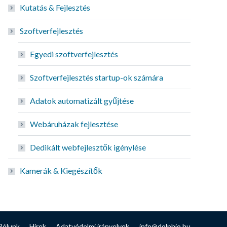
Kutatás & Fejlesztés
Szoftverfejlesztés
Egyedi szoftverfejlesztés
Szoftverfejlesztés startup-ok számára
Adatok automatizált gyűjtése
Webáruházak fejlesztése
Dedikált webfejlesztők igénylése
Kamerák & Kiegészítők
Rólunk
Hírek
Adatvédelmi irányelvek
info@dolphio.hu