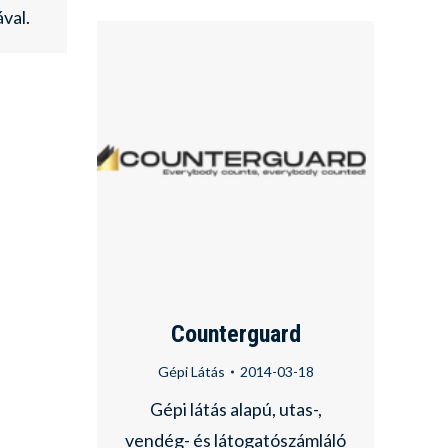
val.
Counterguard
Gépi Látás
2014-03-18
Gépi látás alapú, utas-,
vendég- és látogatószámláló