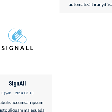
automatizált irányításá
SignAll
Egyéb
2014-03-18
ibulis accumsan ipsum
usto aliquam malesuada.