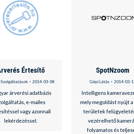
rverés Értesítő
SpotNzoom
 Szolgáltatások
2014-03-08
Gépi Látás
2014-03-1
ar árverési adatbázis
Intelligens kameravez
zolgáltatás, e-mailes
mely megoldást nyújt a
esítéssel vagy azonnali
területek felügyeleté
lekérdezéssel.
vezérelhető kamer
folyamatos és teljes