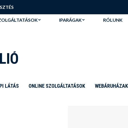
SZOLGÁLTATÁSOK
IPARÁGAK
RÓLUNK
SZTÉS
SZOLGÁLTATÁSOK
IPARÁGAK
RÓLUNK
LIÓ
PI LÁTÁS
ONLINE SZOLGÁLTATÁSOK
WEBÁRUHÁZAK