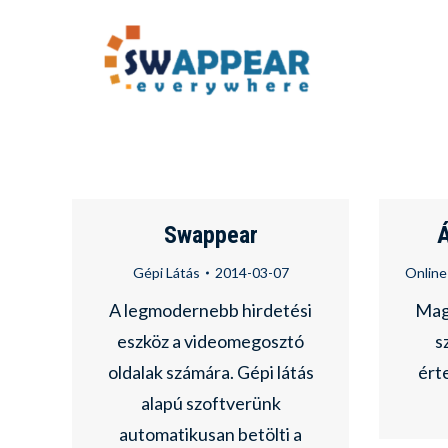
Swappear
Á
Gépi Látás
2014-03-07
Online
A legmodernebb hirdetési
Magy
eszköz a videomegosztó
s
oldalak számára. Gépi látás
ért
alapú szoftverünk
automatikusan betölti a