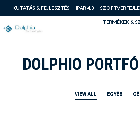
TERMÉKEK & 
KUTATÁS & FEJLESZTÉS
IPAR 4.0
SZOFTVERFEJLE
TERMÉKEK & 
DOLPHIO PORTFÓ
VIEW ALL
EGYÉB
GÉ