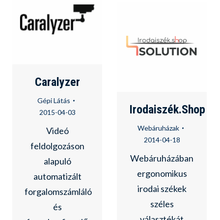
Caralyzer
Gépi Látás
Irodaiszék.Shop
2015-04-03
Webáruházak
Videó
2014-04-18
feldolgozáson
Webáruházában
alapuló
ergonomikus
automatizált
irodai székek
forgalomszámláló
széles
és
választékát