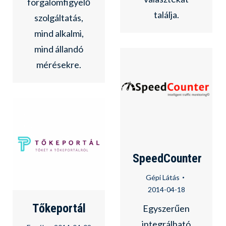
forgalomfigyelő
találja.
szolgáltatás,
mind alkalmi,
mind állandó
mérésekre.
SpeedCounter
Gépi Látás
2014-04-18
Tőkeportál
Egyszerűen
integrálható