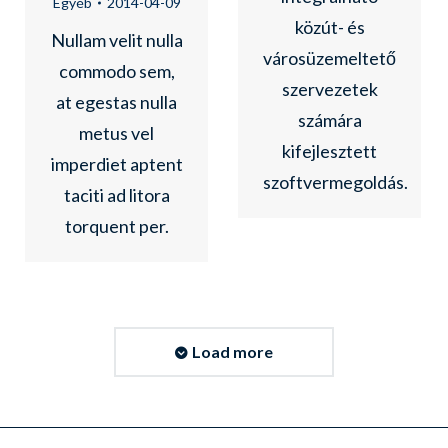
Egyéb
2014-04-09
közút- és
Nullam velit nulla
városüzemeltető
commodo sem,
szervezetek
at egestas nulla
számára
metus vel
kifejlesztett
imperdiet aptent
szoftvermegoldás.
taciti ad litora
torquent per.
Load more