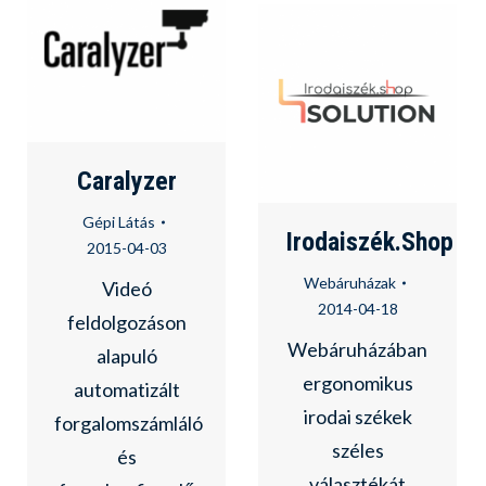
Caralyzer
Gépi Látás
Irodaiszék.Shop
2015-04-03
Webáruházak
Videó
2014-04-18
feldolgozáson
Webáruházában
alapuló
ergonomikus
automatizált
irodai székek
forgalomszámláló
széles
és
választékát