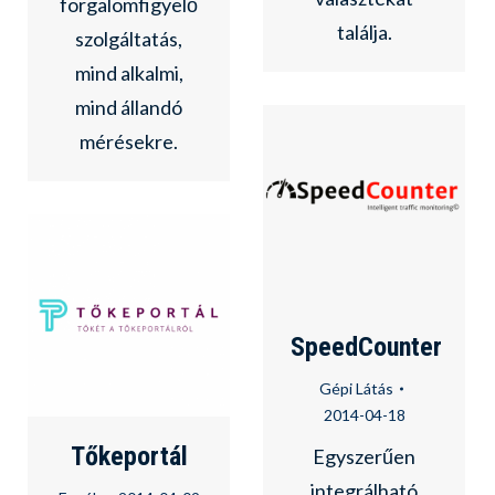
forgalomfigyelő
találja.
szolgáltatás,
mind alkalmi,
mind állandó
mérésekre.
SpeedCounter
Gépi Látás
2014-04-18
Tőkeportál
Egyszerűen
integrálható