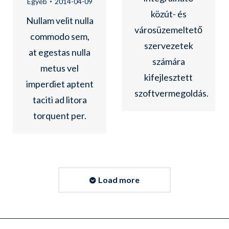
Egyéb
2014-04-09
közút- és
Nullam velit nulla
városüzemeltető
commodo sem,
szervezetek
at egestas nulla
számára
metus vel
kifejlesztett
imperdiet aptent
szoftvermegoldás.
taciti ad litora
torquent per.
Load more